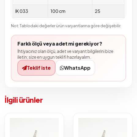
IK 033
100 cm
25
Not: Tablodaki değerler ürün varyantlarına göre değişebilir.
Farklı ölçü veya adet mi gerekiyor?
İhtiyacınız olan ölçü, adet ve varyant bilgilerini bize
iletin; size en uygun teklifi hazırlayalım.
Teklif iste
WhatsApp
İlgili ürünler