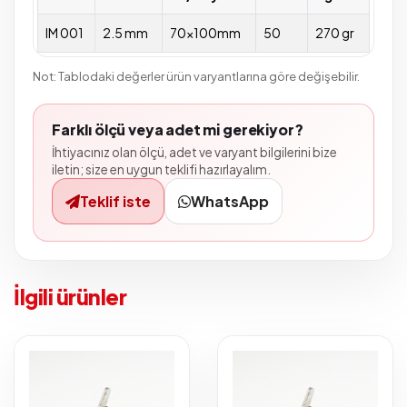
IM 001
2.5 mm
70x100mm
50
270 gr
Not: Tablodaki değerler ürün varyantlarına göre değişebilir.
Farklı ölçü veya adet mi gerekiyor?
İhtiyacınız olan ölçü, adet ve varyant bilgilerini bize
iletin; size en uygun teklifi hazırlayalım.
Teklif iste
WhatsApp
İlgili ürünler