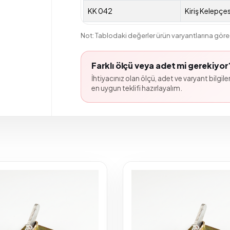
KK 042
Kiriş Kelepçes
Not: Tablodaki değerler ürün varyantlarına göre 
Farklı ölçü veya adet mi gerekiyor
İhtiyacınız olan ölçü, adet ve varyant bilgileri
en uygun teklifi hazırlayalım.