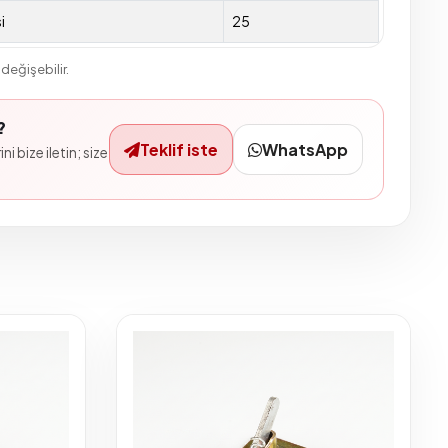
i
25
değişebilir.
?
Teklif iste
WhatsApp
ni bize iletin; size