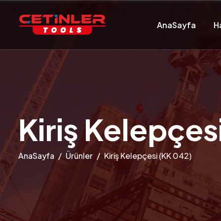
AnaSayfa
H
Kiriş Kelepçes
AnaSayfa
Ürünler
Kiriş Kelepçesi (KK 042)