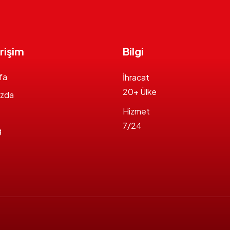
Erişim
Bilgi
fa
İhracat
20+ Ülke
ızda
Hizmet
7/24
g