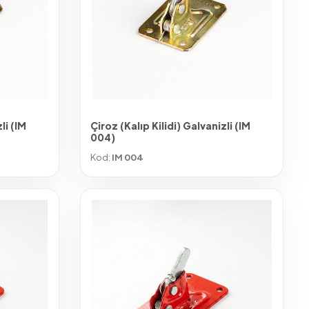
li (IM
Çiroz (Kalıp Kilidi) Galvanizli (IM
004)
Kod:
IM 004