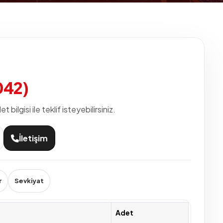
042)
ilgisi ile teklif isteyebilirsiniz.
İletişim
r
Sevkiyat
Adet