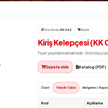
Ürün Kodu:
KK 042
İskele
Kiriş Kelepçesi (KK 
Fiyat yayınlanmamaktadır. Ürün/ölçü/adet b
Sepete ekle
Katalog (PDF)
Özet
Teknik Tablo
Belgeler / Rapo
Kod
Açıklama