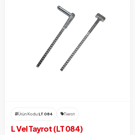
Ürün Kodu:
LT 084
Tierot
L Vel Tayrot (LT 084)