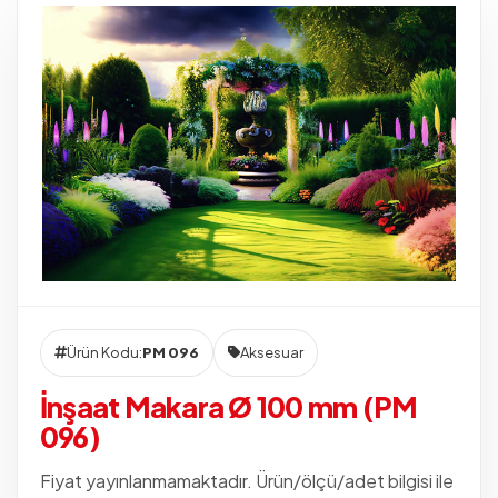
Ürün Kodu:
PM 096
Aksesuar
İnşaat Makara Ø 100 mm (PM
096)
Fiyat yayınlanmamaktadır. Ürün/ölçü/adet bilgisi ile