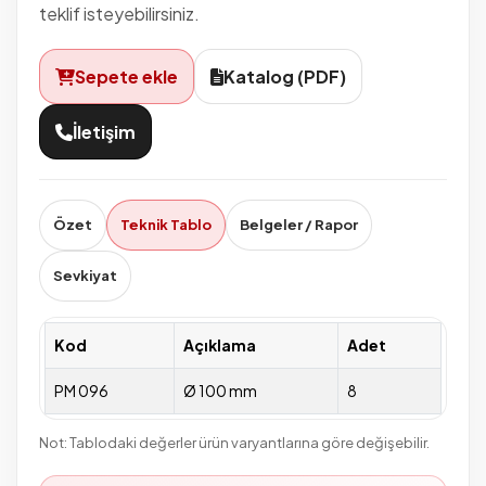
teklif isteyebilirsiniz.
Sepete ekle
Katalog (PDF)
İletişim
Özet
Teknik Tablo
Belgeler / Rapor
Sevkiyat
Kod
Açıklama
Adet
PM 096
Ø 100 mm
8
Not: Tablodaki değerler ürün varyantlarına göre değişebilir.