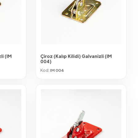
li (IM
Çiroz (Kalıp Kilidi) Galvanizli (IM
004)
Kod:
IM 004