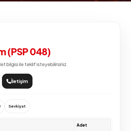
m (PSP 048)
ilgisi ile teklif isteyebilirsiniz.
İletişim
r
Sevkiyat
Adet