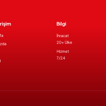
Erişim
Bilgi
fa
İhracat
20+ Ülke
ızda
Hizmet
7/24
g