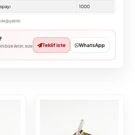
spayı
1000
değişebilir.
?
Teklif iste
WhatsApp
ni bize iletin; size