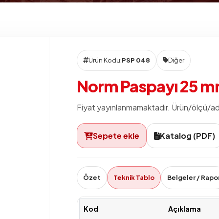
Ürün Kodu:
PSP 048
Diğer
Norm Paspayı 25 m
Fiyat yayınlanmamaktadır. Ürün/ölçü/adet b
Sepete ekle
Katalog (PDF)
Özet
Teknik Tablo
Belgeler / Rapo
Kod
Açıklama