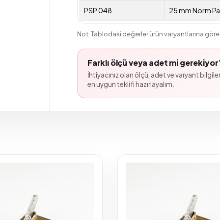
PSP 048
25 mm Norm Pa
Not: Tablodaki değerler ürün varyantlarına göre 
Farklı ölçü veya adet mi gerekiyor
İhtiyacınız olan ölçü, adet ve varyant bilgileri
en uygun teklifi hazırlayalım.