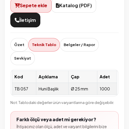
Sepete ekle
Katalog (PDF)
İletişim
Özet
Teknik Tablo
Belgeler / Rapor
Sevkiyat
Kod
Açıklama
Çap
Adet
TB 057
Huni Başlık
Ø 25 mm
1000
Not: Tablodaki değerler ürün varyantlarına göre değişebilir.
Farklı ölçü veya adet mi gerekiyor?
İhtiyacınız olan ölçü, adet ve varyant bilgilerini bize