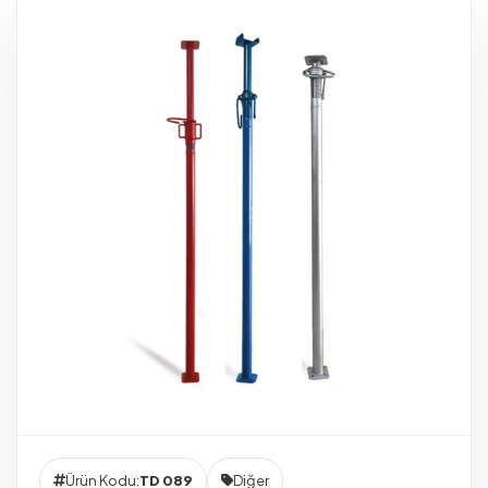
Ürün Kodu:
TD 089
Diğer