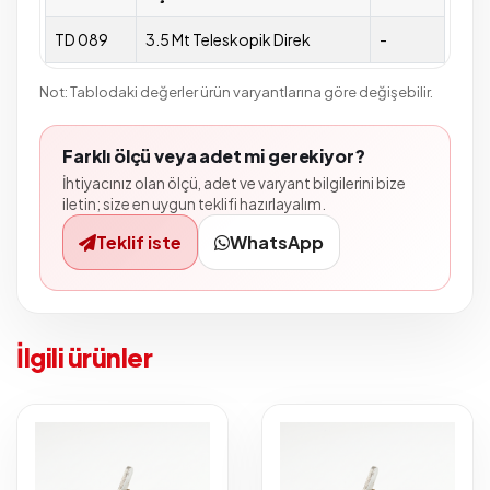
TD 089
3.5 Mt Teleskopik Direk
-
Not: Tablodaki değerler ürün varyantlarına göre değişebilir.
Farklı ölçü veya adet mi gerekiyor?
İhtiyacınız olan ölçü, adet ve varyant bilgilerini bize
iletin; size en uygun teklifi hazırlayalım.
Teklif iste
WhatsApp
İlgili ürünler