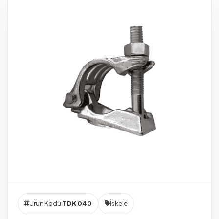
Ürün Kodu:
TDK 040
İskele