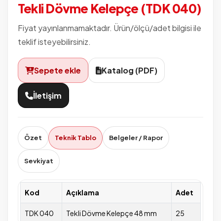
Tekli Dövme Kelepçe (TDK 040)
Fiyat yayınlanmamaktadır. Ürün/ölçü/adet bilgisi ile
teklif isteyebilirsiniz.
Sepete ekle
Katalog (PDF)
İletişim
Özet
Teknik Tablo
Belgeler / Rapor
Sevkiyat
Kod
Açıklama
Adet
TDK 040
Tekli Dövme Kelepçe 48 mm
25