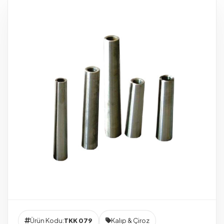
Ürün Kodu:
TKK 079
Kalıp & Çiroz