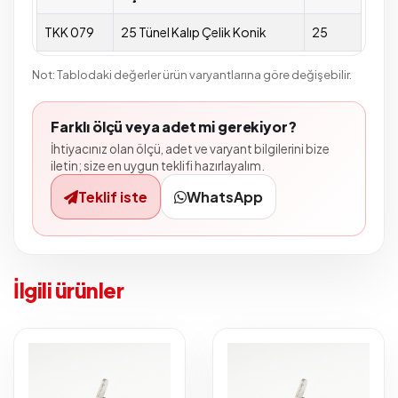
TKK 079
25 Tünel Kalıp Çelik Konik
25
Not: Tablodaki değerler ürün varyantlarına göre değişebilir.
Farklı ölçü veya adet mi gerekiyor?
İhtiyacınız olan ölçü, adet ve varyant bilgilerini bize
iletin; size en uygun teklifi hazırlayalım.
Teklif iste
WhatsApp
İlgili ürünler