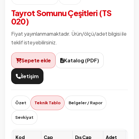
Tayrot Somunu Çeşitleri (TS
020)
Fiyat yayınlanmamaktadır. Ürün/ölçü/adet bilgisi ile
teklif isteyebilirsiniz.
Sepete ekle
Katalog (PDF)
İletişim
Özet
Teknik Tablo
Belgeler / Rapor
Sevkiyat
Kod
Çap
Dış Çap
Adet