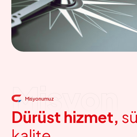
Misyon
Misyonumuz
D
ü
r
ü
s
t
h
i
z
m
e
t
,
s
k
a
l
i
t
e