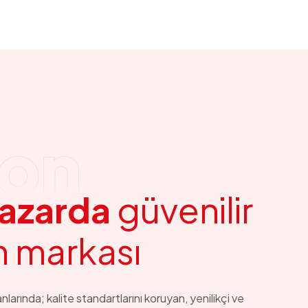
yon
a
z
a
r
d
a
g
ü
v
e
n
i
l
i
r
m
m
a
r
k
a
s
ı
nlarında; kalite standartlarını koruyan, yenilikçi ve