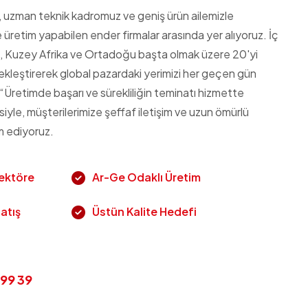
z, uzman teknik kadromuz ve geniş ürün ailemizle
 üretim yapabilen ender firmalar arasında yer alıyoruz. İç
, Kuzey Afrika ve Ortadoğu başta olmak üzere 20'yi
ekleştirerek global pazardaki yerimizi her geçen gün
“Üretimde başarı ve sürekliliğin teminatı hizmette
esiyle, müşterilerimize şeffaf iletişim ve uzun ömürlü
 ediyoruz.
Sektöre
Ar-Ge Odaklı Üretim
Satış
Üstün Kalite Hedefi
 99 39