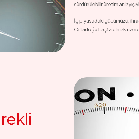
sürdürülebilir üretim anlayış
İç piyasadaki gücümüzü, ihra
Ortadoğu başta olmak üzere y
ü
r
e
k
l
i