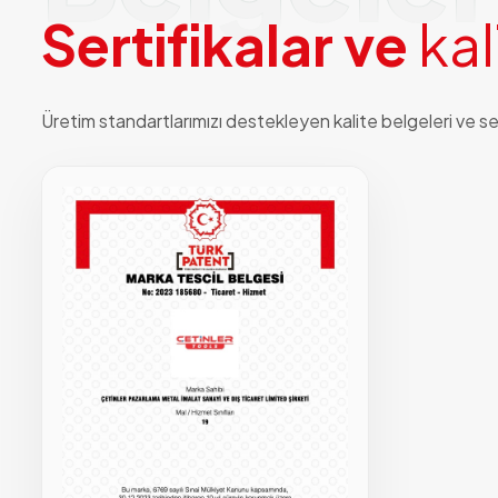
S
e
r
t
i
f
i
k
a
l
a
r
v
e
k
a
l
Üretim standartlarımızı destekleyen kalite belgeleri ve sert