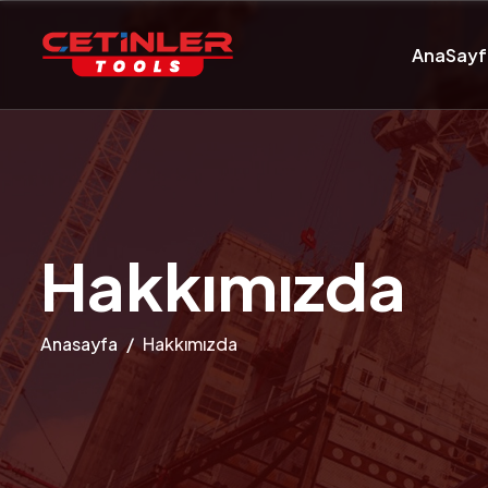
AnaSayf
H
a
k
k
ı
m
ı
z
d
a
Anasayfa
Hakkımızda