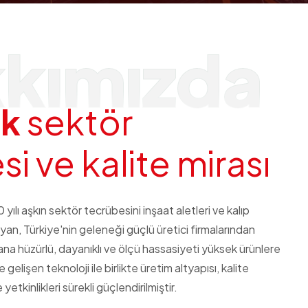
kımızda
ı
k
s
e
k
t
ö
r
e
s
i
v
e
k
a
l
i
t
e
m
i
r
a
s
ı
yılı aşkın sektör tecrübesini inşaat aletleri ve kalıp
yan, Türkiye'nin geleneği güçlü üretici firmalarından
ana hüzürlü, dayanıklı ve ölçü hassasiyeti yüksek ürünlere
gelişen teknoloji ile birlikte üretim altyapısı, kalite
yetkinlikleri sürekli güçlendirilmiştir.