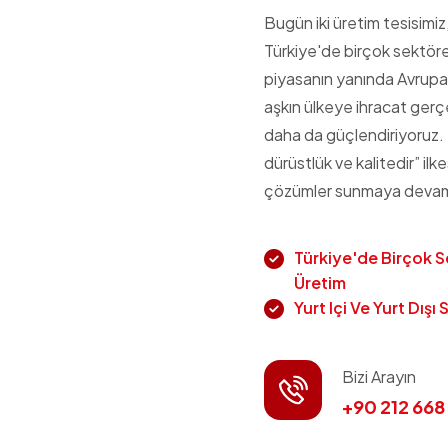
Bugün iki üretim tesisimi
Türkiye'de birçok sektöre
piyasanın yanında Avrupa
aşkın ülkeye ihracat gerç
daha da güçlendiriyoruz. 
dürüstlük ve kalitedir” ilk
çözümler sunmaya devam
Türkiye'de Birçok 
Üretim
Yurt Içi Ve Yurt Dışı 
Bizi Arayın
+90 212 668