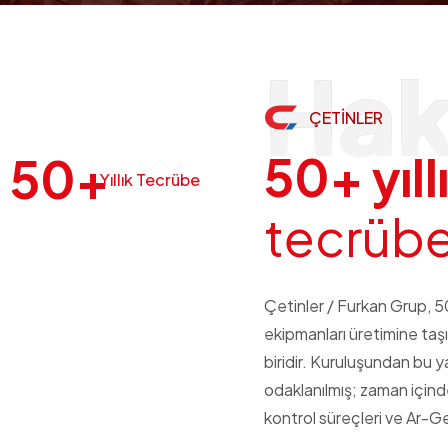
Hak
ÇETİNLER
5
0
+
y
ı
l
l
50
+
Yıllık Tecrübe
t
e
c
r
ü
b
Çetinler / Furkan Grup, 50 
ekipmanları üretimine taşı
biridir. Kuruluşundan bu y
odaklanılmış; zaman içinde 
kontrol süreçleri ve Ar-Ge 