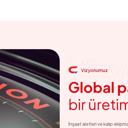
Viz
Vizyonumuz
G
l
o
b
a
l
p
b
i
r
ü
r
e
t
i
İnşaat aletleri ve kalıp ekipma