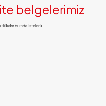
i
t
e
b
e
l
g
e
l
e
r
i
m
i
z
ifikalar burada listelenir.