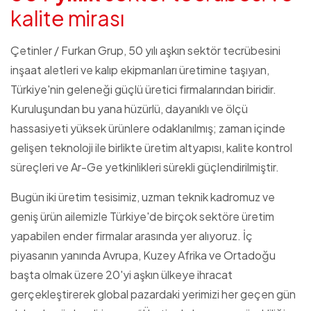
k
a
l
i
t
e
m
i
r
a
s
ı
Çetinler / Furkan Grup, 50 yılı aşkın sektör tecrübesini
inşaat aletleri ve kalıp ekipmanları üretimine taşıyan,
Türkiye'nin geleneği güçlü üretici firmalarından biridir.
Kuruluşundan bu yana hüzürlü, dayanıklı ve ölçü
hassasiyeti yüksek ürünlere odaklanılmış; zaman içinde
gelişen teknoloji ile birlikte üretim altyapısı, kalite kontrol
süreçleri ve Ar-Ge yetkinlikleri sürekli güçlendirilmiştir.
Bugün iki üretim tesisimiz, uzman teknik kadromuz ve
geniş ürün ailemizle Türkiye'de birçok sektöre üretim
yapabilen ender firmalar arasında yer alıyoruz. İç
piyasanın yanında Avrupa, Kuzey Afrika ve Ortadoğu
başta olmak üzere 20'yi aşkın ülkeye ihracat
gerçekleştirerek global pazardaki yerimizi her geçen gün