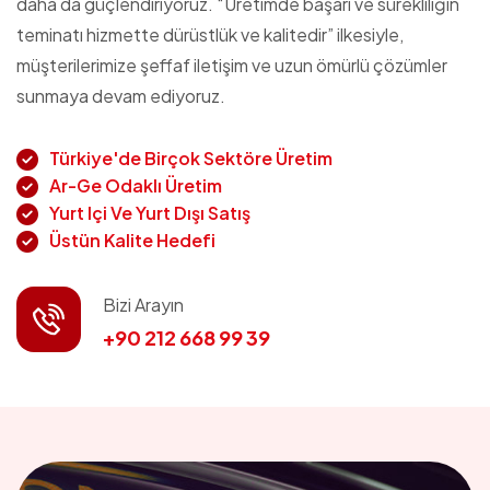
daha da güçlendiriyoruz. “Üretimde başarı ve sürekliliğin
teminatı hizmette dürüstlük ve kalitedir” ilkesiyle,
müşterilerimize şeffaf iletişim ve uzun ömürlü çözümler
sunmaya devam ediyoruz.
Türkiye'de Birçok Sektöre Üretim
Ar-Ge Odaklı Üretim
Yurt Içi Ve Yurt Dışı Satış
Üstün Kalite Hedefi
Bizi Arayın
+90 212 668 99 39