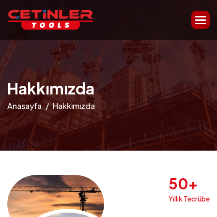
H
a
k
k
ı
m
ı
z
d
a
Anasayfa
Hakkımızda
50
+
Yıllık Tecrübe