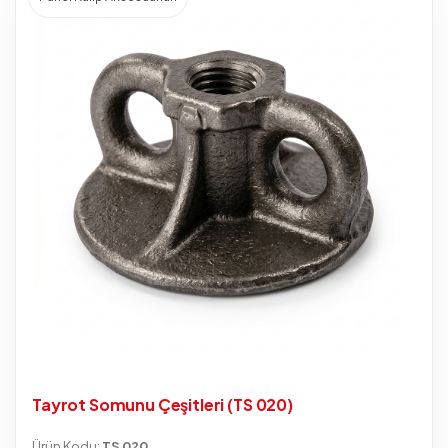
Tayrot Somunu Çeşitleri (TS 020)
Ürün Kodu:
TS 020