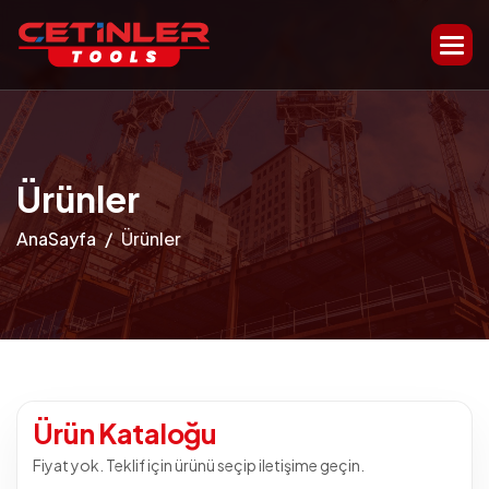
Ü
r
ü
n
l
e
r
AnaSayfa
Ürünler
Ürün Kataloğu
Fiyat yok. Teklif için ürünü seçip iletişime geçin.